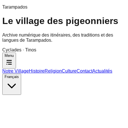
Tarampados
Le village des pigeonniers
Archive numérique des itinéraires, des traditions et des
langues de Tarampados.
Cyclades · Tinos
Menu
Notre Village
Histoire
Religion
Culture
Contact
Actualités
Français
Tarampados · Tinos
Notre Village
Découvrez la beauté, la tradition et la culture de notre vill